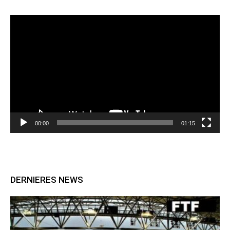
Lecteur
vidéo
00:00
01:15
DERNIERES NEWS