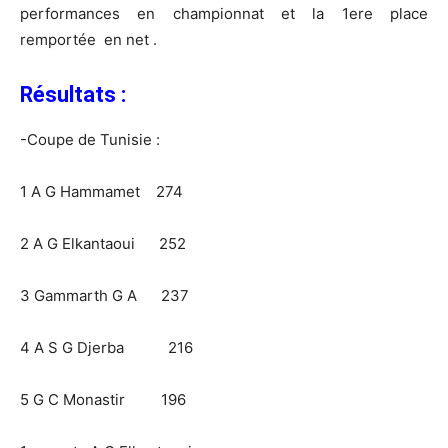
performances en championnat et la 1ere place
remportée en net .
Résultats :
-Coupe de Tunisie :
1 A G Hammamet 274
2 A G Elkantaoui 252
3 Gammarth G A 237
4 A S G Djerba 216
5 G C Monastir 196