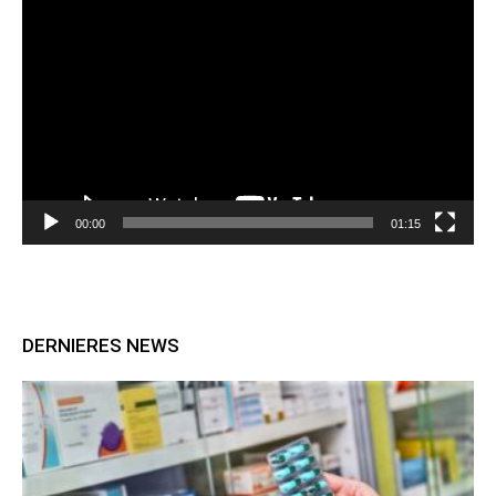
Lecteur
vidéo
00:00
01:15
DERNIERES NEWS