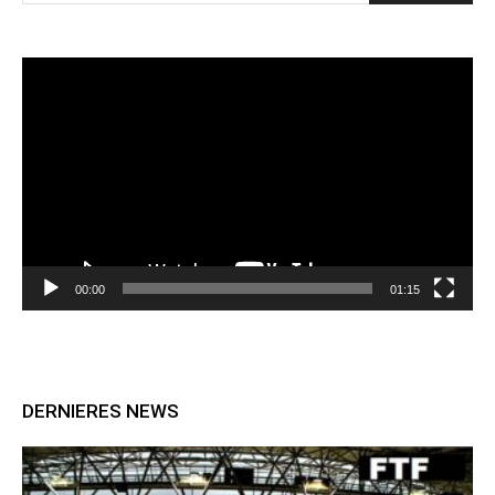
Lecteur
vidéo
00:00
01:15
DERNIERES NEWS