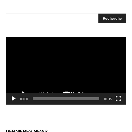
Lecteur
vidéo
00:00
01:15
DERNIERES NEWS