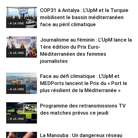
COP31 à Antalya : L’UpM et la Turquie
mobilisent le bassin méditerranéen
- A LA UNE
face au péril climatique
Journalisme au féminin : L’UpM lance la
1ère édition du Prix Euro-
- A LA UNE
Méditerranéen des femmes
journalistes
Face au défi climatique : L’UpM et
MEDPorts lancent le Prix du « Port le
- A LA UNE
plus résilient de la Méditerranée »
Programme des retransmissions TV
des matches prévus ce jeudi
- A LA UNE
La Manouba : Un dangereux réseau