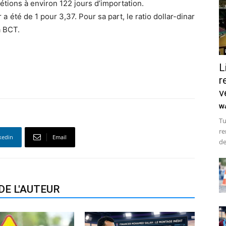
tions à environ 122 jours d’importation.
 a été de 1 pour 3,37. Pour sa part, le ratio dollar-dinar
a BCT.
L
r
v
Wa
Tu
re
kedin
Email
de
DE L'AUTEUR