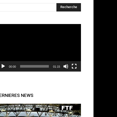
cteur
déo
00:00
01:15
ERNIERES NEWS