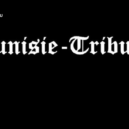
NU
Tunisie