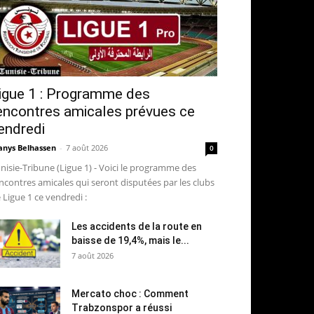
igue 1 : Programme des
encontres amicales prévues ce
endredi
nys Belhassen
-
7 août 2026
0
nisie-Tribune (Ligue 1) - Voici le programme des
ncontres amicales qui seront disputées par les clubs
 Ligue 1 ce vendredi :
Les accidents de la route en
baisse de 19,4%, mais le...
7 août 2026
Mercato choc : Comment
Trabzonspor a réussi