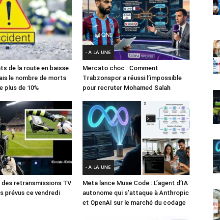
- A LA UNE
ts de la route en baisse
Mercato choc : Comment
ais le nombre de morts
Trabzonspor a réussi l’impossible
e plus de 10%
pour recruter Mohamed Salah
- A LA UNE
des retransmissions TV
Meta lance Muse Code : L’agent d’IA
 prévus ce vendredi
autonome qui s’attaque à Anthropic
et OpenAI sur le marché du codage