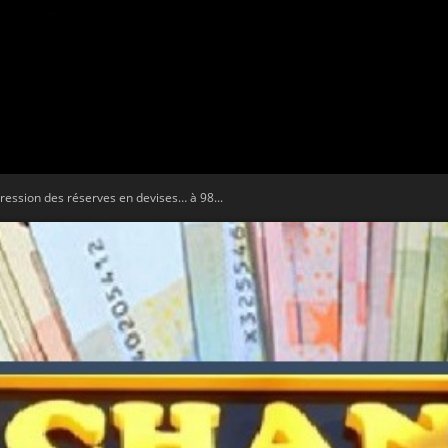
Tribune
ession des réserves en devises… à 98...