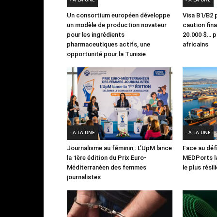
Un consortium européen développe
Visa B1/B2 p
un modèle de production novateur
caution fin
pour les ingrédients
20.000 $… po
pharmaceutiques actifs, une
africains
opportunité pour la Tunisie
- A LA UNE
- A LA UNE
Journalisme au féminin : L’UpM lance
Face au défi
la 1ère édition du Prix Euro-
MEDPorts la
Méditerranéen des femmes
le plus rési
journalistes