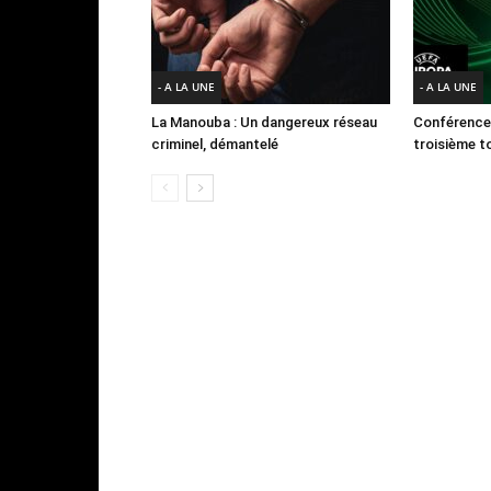
- A LA UNE
- A LA UNE
La Manouba : Un dangereux réseau
Conférence
criminel, démantelé
troisième to