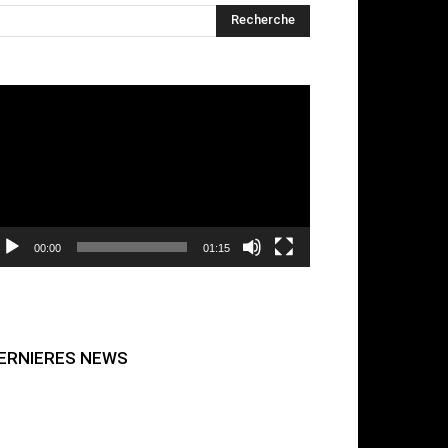
cteur
déo
00:00
01:15
ERNIERES NEWS