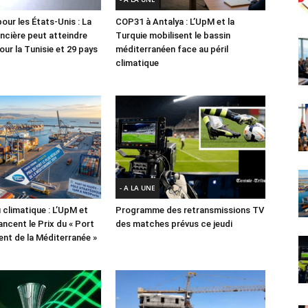
our les États-Unis : La
COP31 à Antalya : L’UpM et la
ancière peut atteindre
Turquie mobilisent le bassin
ur la Tunisie et 29 pays
méditerranéen face au péril
climatique
- A LA UNE
 climatique : L’UpM et
Programme des retransmissions TV
ncent le Prix du « Port
des matches prévus ce jeudi
lient de la Méditerranée »