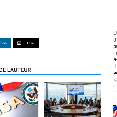
U
d
kedin
Email
p
i
a
T
DE L'AUTEUR
Mo
Tu
no
mo
ph
- A LA UNE