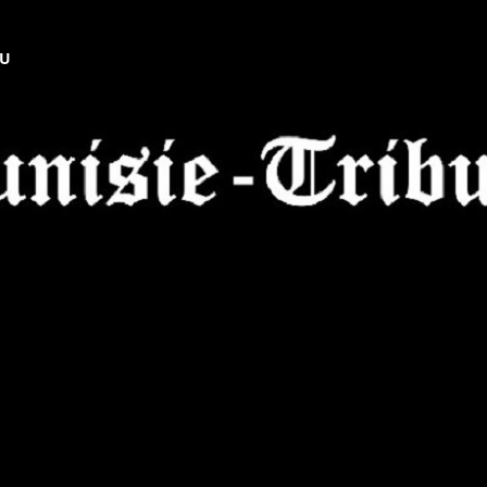
NU
Tunisie