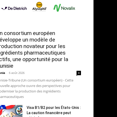
n consortium européen
éveloppe un modèle de
roduction novateur pour les
ngrédients pharmaceutiques
ctifs, une opportunité pour la
unisie
nia
-
6 août 2026
0
nisie-Tribune (Un consortium européen) - Cette
uvelle approche ouvre des perspectives pour
derniser la production des ingrédients
armaceutiques
Visa B1/B2 pour les États-Unis :
La caution financière peut