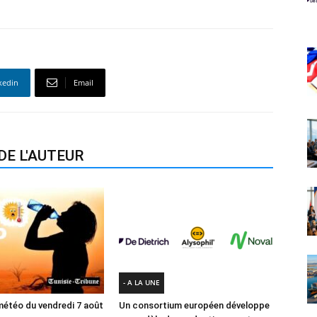
kedin
Email
DE L'AUTEUR
- A LA UNE
météo du vendredi 7 août
Un consortium européen développe