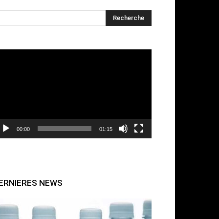
cteur
déo
00:00
01:15
ERNIERES NEWS