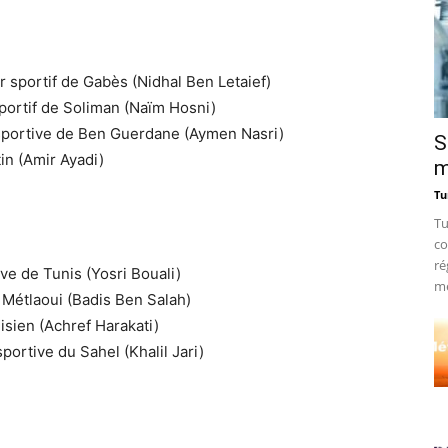
 sportif de Gabès (Nidhal Ben Letaief)
portif de Soliman (Naïm Hosni)
 sportive de Ben Guerdane (Aymen Nasri)
S
tin (Amir Ayadi)
m
Tu
Tu
co
ré
ve de Tunis (Yosri Bouali)
me
 Métlaoui (Badis Ben Salah)
isien (Achref Harakati)
portive du Sahel (Khalil Jari)