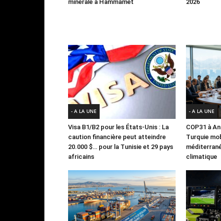
minérale à Hammamet
2026
- A LA UNE
- A LA UNE
Visa B1/B2 pour les États-Unis : La
COP31 à Ant
caution financière peut atteindre
Turquie mob
20.000 $… pour la Tunisie et 29 pays
méditerrané
africains
climatique