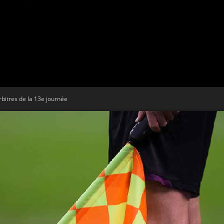
Tribune
bitres de la 13e journée