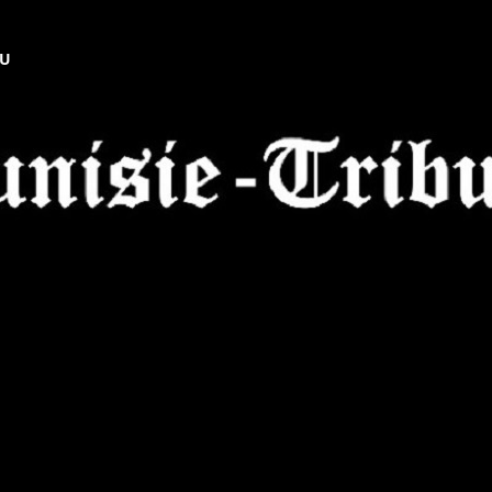
NU
Tunisie