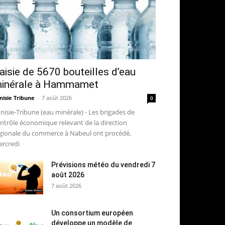
aisie de 5670 bouteilles d’eau
inérale à Hammamet
nisie Tribune
-
7 août 2026
0
nisie-Tribune (eau minérale) - Les brigades de
ntrôle économique relevant de la direction
gionale du commerce à Nabeul ont procédé,
rcredi
Prévisions météo du vendredi 7
août 2026
7 août 2026
Un consortium européen
développe un modèle de