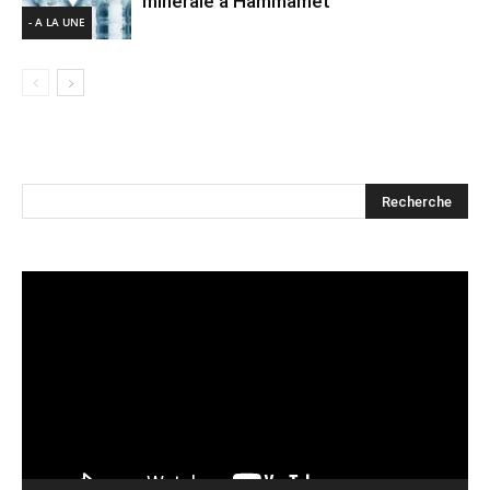
minérale à Hammamet
- A LA UNE
Lecteur
vidéo