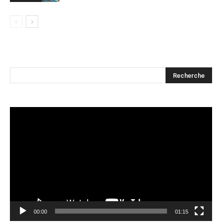
Lecteur
vidéo
00:00
01:15