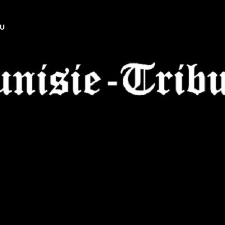
NU
Tunisie