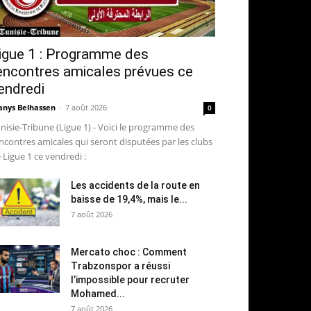
igue 1 : Programme des
encontres amicales prévues ce
endredi
nys Belhassen
-
7 août 2026
0
nisie-Tribune (Ligue 1) - Voici le programme des
ncontres amicales qui seront disputées par les clubs
 Ligue 1 ce vendredi :
Les accidents de la route en
baisse de 19,4%, mais le...
7 août 2026
Mercato choc : Comment
Trabzonspor a réussi
l’impossible pour recruter
Mohamed...
7 août 2026