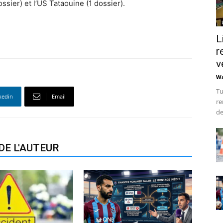
ssier) et l’US Tataouine (1 dossier).
L
r
v
Wa
Tu
kedin
Email
re
de
DE L'AUTEUR