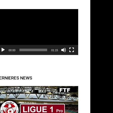
cteur
déo
00:00
01:15
ERNIERES NEWS