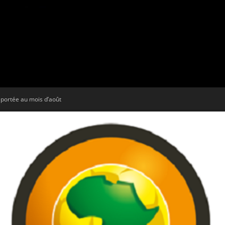
Tribune
eportée au mois d’août