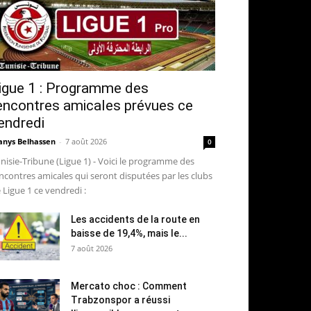
igue 1 : Programme des
encontres amicales prévues ce
endredi
nys Belhassen
-
7 août 2026
0
nisie-Tribune (Ligue 1) - Voici le programme des
ncontres amicales qui seront disputées par les clubs
 Ligue 1 ce vendredi :
Les accidents de la route en
baisse de 19,4%, mais le...
7 août 2026
Mercato choc : Comment
Trabzonspor a réussi