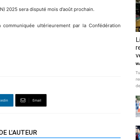
) 2025 sera disputé mois d’août prochain.
a communiquée ultérieurement par la Confédération
L
r
v
Wa
Tu
re
de
kedin
Email
DE L'AUTEUR