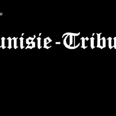
NU
Tunisie