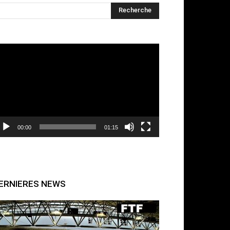
cteur
déo
00:00
01:15
ERNIERES NEWS