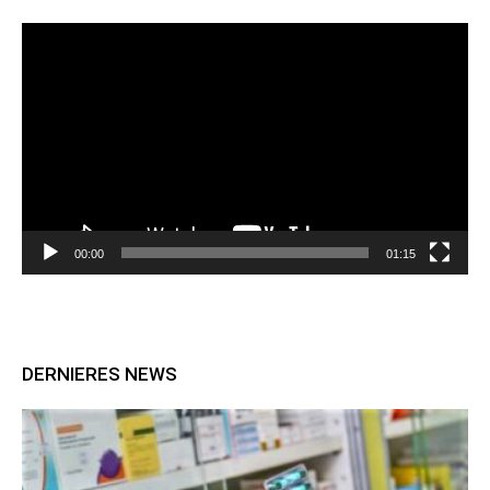
Lecteur
vidéo
00:00
01:15
DERNIERES NEWS