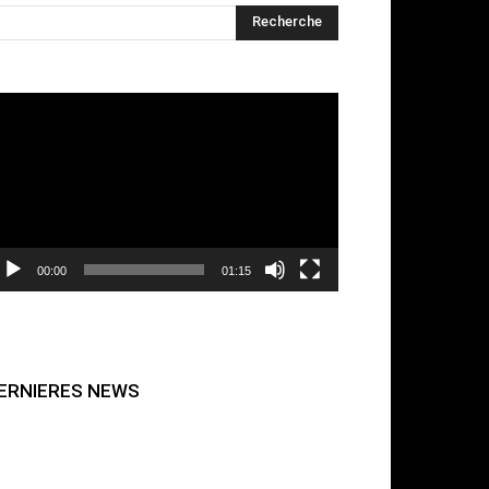
cteur
déo
00:00
01:15
ERNIERES NEWS