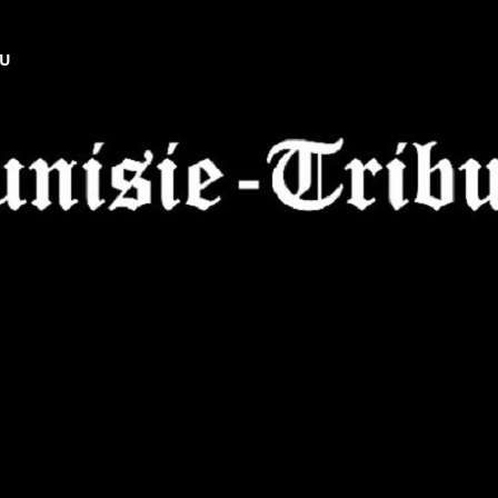
NU
Tunisie