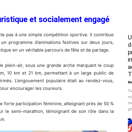
uristique et socialement engagé
 pas à une simple compétition sportive. Il contribue
U
ant un programme d’animations festives sur deux jours,
d
ique en un véritable parcours de fête et de partage.
p
i
re de plein-air, sous une grande arche marquant le coup
a
km, 10 km et 21 km, permettant à un large public de
T
irmés. L’engouement populaire était au rendez-vous,
Mo
 pour encourager les coureurs.
Tu
no
mo
e forte participation féminine, atteignant près de 50 %
ph
r le semi-marathon, témoignant de son rôle dans la
us.