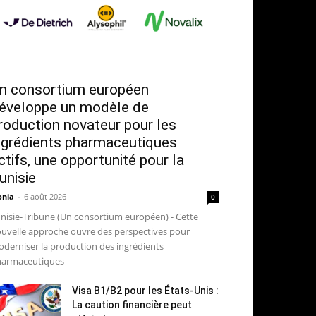
n consortium européen
éveloppe un modèle de
roduction novateur pour les
ngrédients pharmaceutiques
ctifs, une opportunité pour la
unisie
nia
-
6 août 2026
0
nisie-Tribune (Un consortium européen) - Cette
uvelle approche ouvre des perspectives pour
derniser la production des ingrédients
armaceutiques
Visa B1/B2 pour les États-Unis :
La caution financière peut