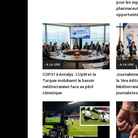
pour les in
pharmaceuti
opportunité
- A LA UNE
- A LA UNE
COP31 à Antalya : L’UpM et la
Journalisme
Turquie mobilisent le bassin
la 1ère édit
méditerranéen face au péril
Méditerran
climatique
journalistes