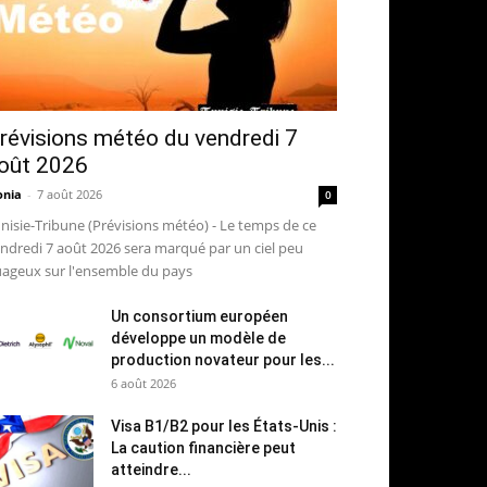
révisions météo du vendredi 7
oût 2026
nia
-
7 août 2026
0
nisie-Tribune (Prévisions météo) - Le temps de ce
ndredi 7 août 2026 sera marqué par un ciel peu
ageux sur l'ensemble du pays
Un consortium européen
développe un modèle de
production novateur pour les...
6 août 2026
Visa B1/B2 pour les États-Unis :
La caution financière peut
atteindre...