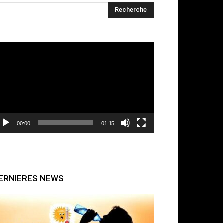
cteur
déo
00:00
01:15
ERNIERES NEWS