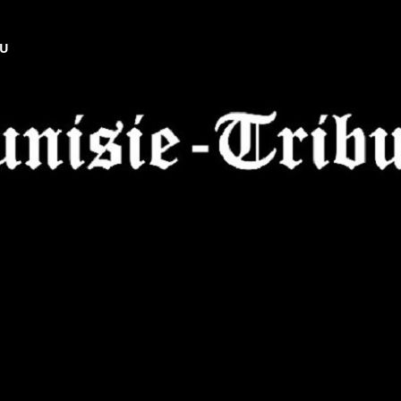
NU
Tunisie