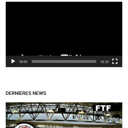
Lecteur
vidéo
00:00
01:15
DERNIERES NEWS