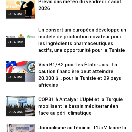
Prévisions météo du vendredi 7 août
2026
- A LA UNE
Un consortium européen développe un
modèle de production novateur pour
- A LA UNE
les ingrédients pharmaceutiques
actifs, une opportunité pour la Tunisie
Visa B1/B2 pour les États-Unis : La
caution financière peut atteindre
- A LA UNE
20.000 $… pour la Tunisie et 29 pays
africains
COP31 à Antalya : L’UpM et la Turquie
mobilisent le bassin méditerranéen
- A LA UNE
face au péril climatique
Journalisme au féminin : L’UpM lance la