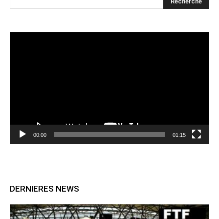
Lecteur
vidéo
00:00
01:15
DERNIERES NEWS