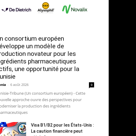
n consortium européen
éveloppe un modèle de
roduction novateur pour les
ngrédients pharmaceutiques
ctifs, une opportunité pour la
unisie
nia
-
6 août 2026
0
nisie-Tribune (Un consortium européen) - Cette
uvelle approche ouvre des perspectives pour
derniser la production des ingrédients
armaceutiques
Visa B1/B2 pour les États-Unis :
La caution financière peut