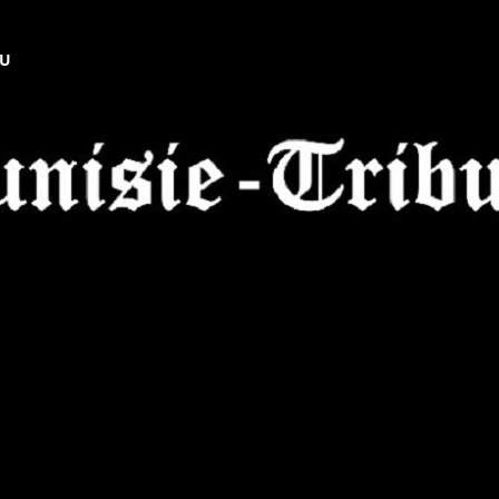
NU
Tunisie