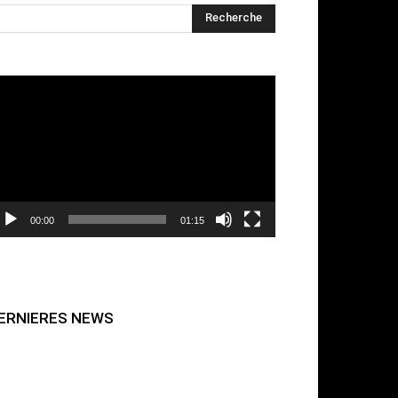
cteur
déo
00:00
01:15
ERNIERES NEWS