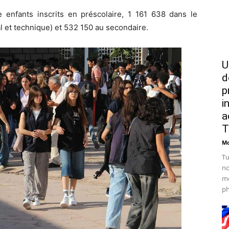
le enfants inscrits en préscolaire, 1 161 638 dans le
l et technique) et 532 150 au secondaire.
U
d
p
i
a
T
Mo
Tu
no
mo
ph