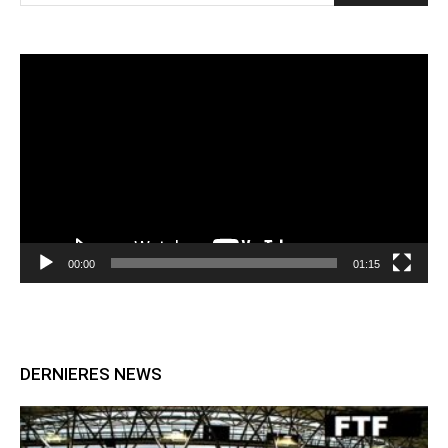
Lecteur
vidéo
00:00
01:15
DERNIERES NEWS