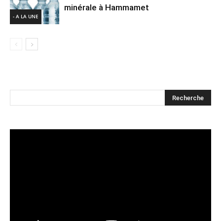
minérale à Hammamet
- A LA UNE
Lecteur
vidéo