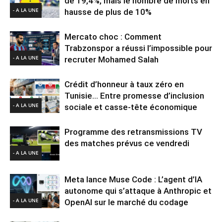
de 19,4%, mais le nombre de morts en
- A LA UNE
hausse de plus de 10%
Mercato choc : Comment
Trabzonspor a réussi l’impossible pour
- A LA UNE
recruter Mohamed Salah
Crédit d’honneur à taux zéro en
Tunisie… Entre promesse d’inclusion
- A LA UNE
sociale et casse-tête économique
Programme des retransmissions TV
des matches prévus ce vendredi
- A LA UNE
Meta lance Muse Code : L’agent d’IA
autonome qui s’attaque à Anthropic et
- A LA UNE
OpenAI sur le marché du codage