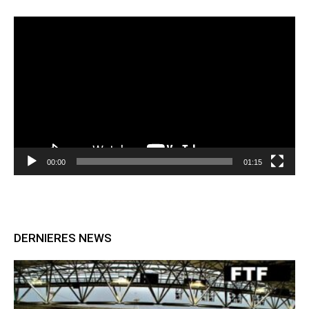
Lecteur
vidéo
00:00
01:15
DERNIERES NEWS