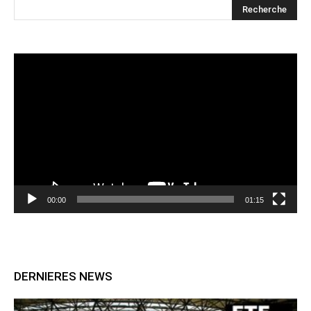
Lecteur
vidéo
00:00
01:15
DERNIERES NEWS