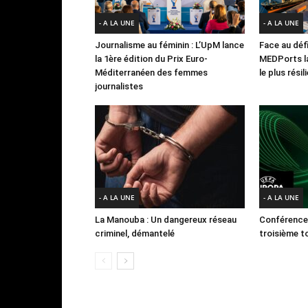
- A LA UNE
- A LA UNE
Journalisme au féminin : L’UpM lance
Face au défi
la 1ère édition du Prix Euro-
MEDPorts la
Méditerranéen des femmes
le plus rési
journalistes
- A LA UNE
- A LA UNE
La Manouba : Un dangereux réseau
Conférence
criminel, démantelé
troisième to