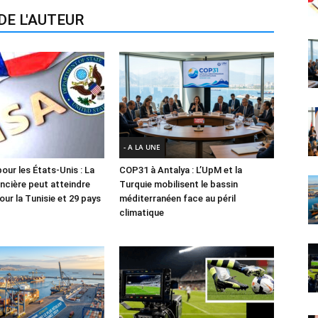
DE L'AUTEUR
- A LA UNE
our les États-Unis : La
COP31 à Antalya : L’UpM et la
ancière peut atteindre
Turquie mobilisent le bassin
ur la Tunisie et 29 pays
méditerranéen face au péril
climatique