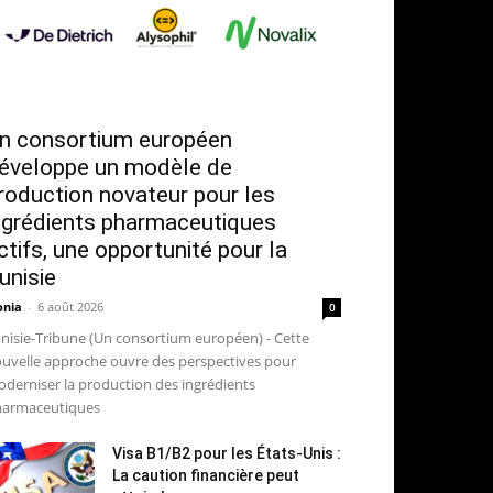
n consortium européen
éveloppe un modèle de
roduction novateur pour les
ngrédients pharmaceutiques
ctifs, une opportunité pour la
unisie
nia
-
6 août 2026
0
nisie-Tribune (Un consortium européen) - Cette
uvelle approche ouvre des perspectives pour
derniser la production des ingrédients
armaceutiques
Visa B1/B2 pour les États-Unis :
La caution financière peut