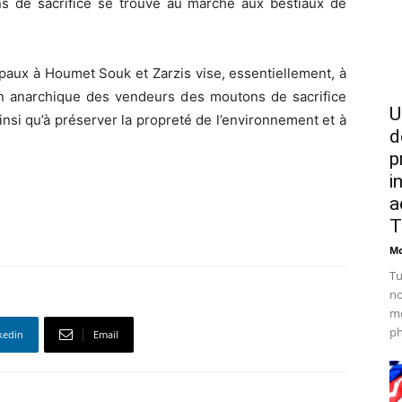
s de sacrifice se trouve au marché aux bestiaux de
paux à Houmet Souk et Zarzis vise, essentiellement, à
ion anarchique des vendeurs des moutons de sacrifice
U
insi qu’à préserver la propreté de l’environnement et à
d
p
i
a
T
Mo
Tu
no
mo
ph
kedin
Email