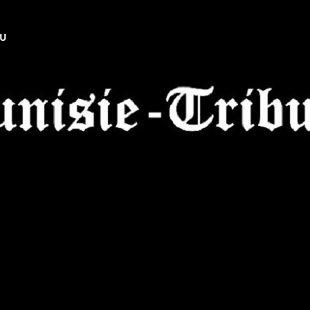
NU
Tunisie