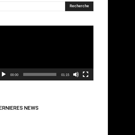
cteur
déo
00:00
01:15
ERNIERES NEWS