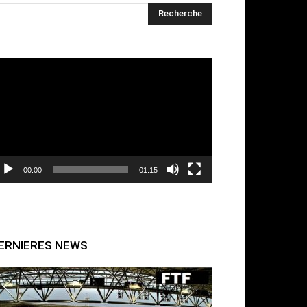
cteur
déo
00:00
01:15
ERNIERES NEWS