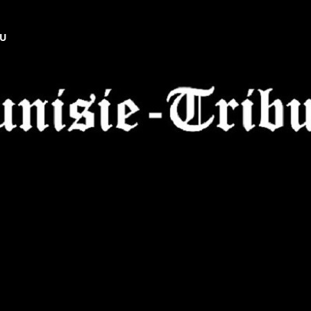
NU
Tunisie