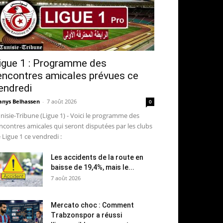
igue 1 : Programme des
encontres amicales prévues ce
endredi
nys Belhassen
-
7 août 2026
0
nisie-Tribune (Ligue 1) - Voici le programme des
ncontres amicales qui seront disputées par les clubs
 Ligue 1 ce vendredi :
Les accidents de la route en
baisse de 19,4%, mais le...
7 août 2026
Mercato choc : Comment
Trabzonspor a réussi