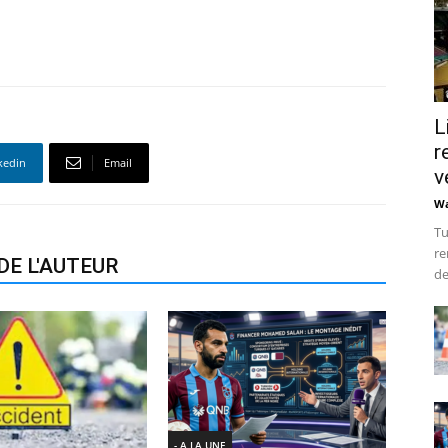
L
r
kedin
Email
v
Wa
Tu
re
DE L'AUTEUR
de
- A LA UNE