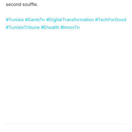
second souffle.
#Tunisie #SanteTn #DigitalTransformation #TechForGood
#TunisieTribune #Ehealth #InnovTn