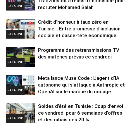
Trabzonspor a réussi l’impossible pour
- A LA UNE
recruter Mohamed Salah
Crédit d’honneur à taux zéro en
Tunisie… Entre promesse d’inclusion
- A LA UNE
sociale et casse-tête économique
Programme des retransmissions TV
des matches prévus ce vendredi
- A LA UNE
Meta lance Muse Code : L’agent d’IA
autonome qui s’attaque à Anthropic et
- A LA UNE
OpenAI sur le marché du codage
Soldes d’été en Tunisie : Coup d’envoi
ce vendredi pour 6 semaines d’offres
- A LA UNE
et des rabais dès 20 %