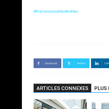
#Prévisionsmétéo#météo
Facebook
Twitter
Lin
ARTICLES CONNEXES
PLUS 