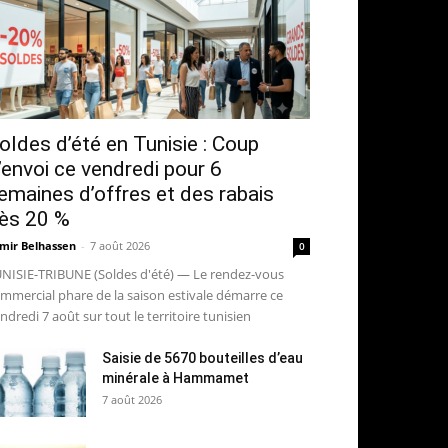
oldes d’été en Tunisie : Coup
’envoi ce vendredi pour 6
emaines d’offres et des rabais
ès 20 %
mir Belhassen
-
7 août 2026
0
NISIE-TRIBUNE (Soldes d'été) — Le rendez-vous
mmercial phare de la saison estivale démarre ce
ndredi 7 août sur tout le territoire tunisien
Saisie de 5670 bouteilles d’eau
minérale à Hammamet
7 août 2026