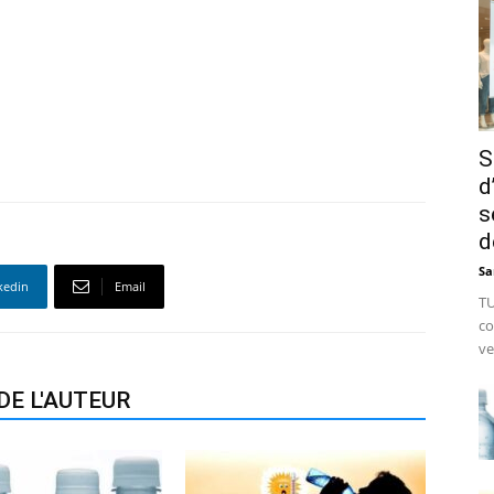
S
d
s
d
Sa
kedin
Email
TU
co
ve
DE L'AUTEUR