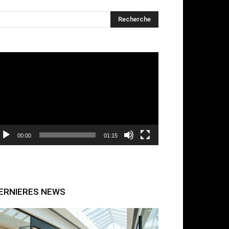
cteur
déo
00:00
01:15
ERNIERES NEWS