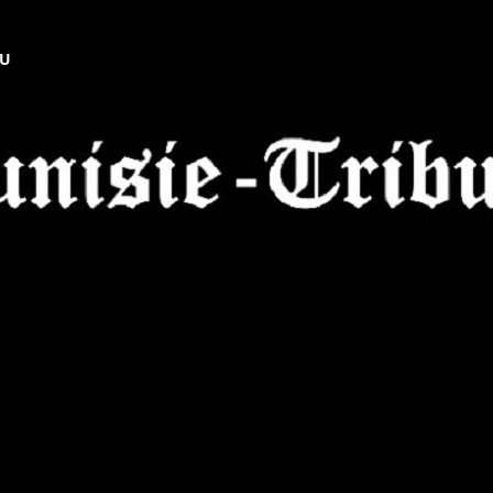
NU
Tunisie