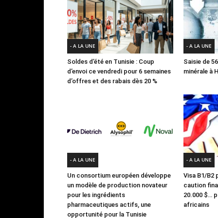
- A LA UNE
- A LA UNE
Soldes d’été en Tunisie : Coup
Saisie de 56
d’envoi ce vendredi pour 6 semaines
minérale à
d’offres et des rabais dès 20 %
- A LA UNE
- A LA UNE
Un consortium européen développe
Visa B1/B2 p
un modèle de production novateur
caution fin
pour les ingrédients
20.000 $… po
pharmaceutiques actifs, une
africains
opportunité pour la Tunisie