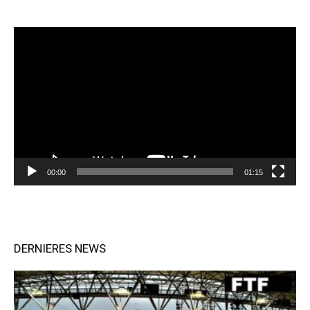
Lecteur
vidéo
00:00
01:15
DERNIERES NEWS