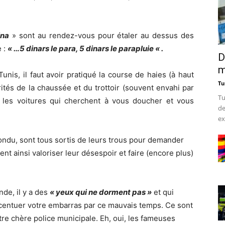
ina
» sont au rendez-vous pour étaler au dessus des
e :
«
…5 dinars
le para, 5 dinars
le parapluie
« .
D
m
Tunis, il faut avoir pratiqué la course de haies (à haut
Tu
arités de la chaussée et du trottoir (souvent envahi par
Tu
 les voitures qui cherchent à vous doucher et vous
de
ex
ondu, sont tous sortis de leurs trous pour demander
ent ainsi valoriser leur désespoir et faire (encore plus)
nde, il y a des
« yeux qui ne dorment pas »
et qui
accentuer votre embarras par ce mauvais temps. Ce sont
re chère police municipale. Eh, oui, les fameuses