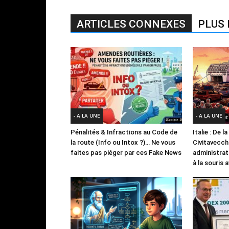
ARTICLES CONNEXES
PLUS 
- A LA UNE
- A LA UNE
Pénalités & Infractions au Code de
Italie : De 
la route (Info ou Intox ?)… Ne vous
Civitavecchi
faites pas piéger par ces Fake News
administrat
à la souris