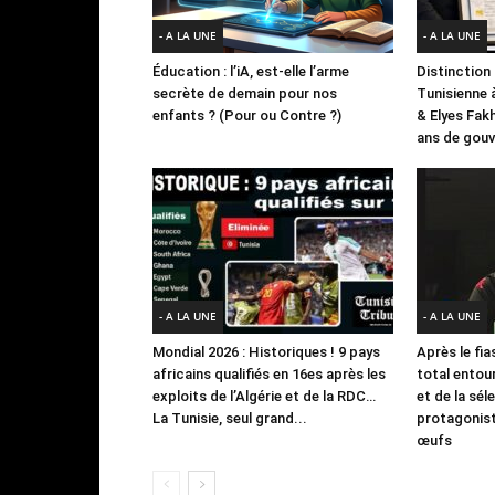
- A LA UNE
- A LA UNE
Éducation : l’iA, est-elle l’arme
Distinction 
secrète de demain pour nos
Tunisienne 
enfants ? (Pour ou Contre ?)
& Elyes Fak
ans de gouve
- A LA UNE
- A LA UNE
Mondial 2026 : Historiques ! 9 pays
Après le fia
africains qualifiés en 16es après les
total entour
exploits de l’Algérie et de la RDC…
et de la sél
La Tunisie, seul grand...
protagonist
œufs