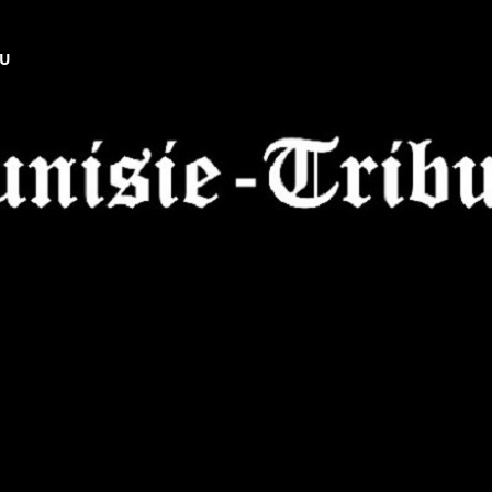
NU
Tunisie