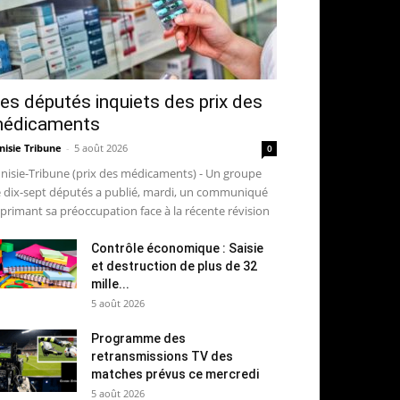
es députés inquiets des prix des
édicaments
nisie Tribune
-
5 août 2026
0
nisie-Tribune (prix des médicaments) - Un groupe
 dix-sept députés a publié, mardi, un communiqué
primant sa préoccupation face à la récente révision
Contrôle économique : Saisie
et destruction de plus de 32
mille...
5 août 2026
Programme des
retransmissions TV des
matches prévus ce mercredi
5 août 2026