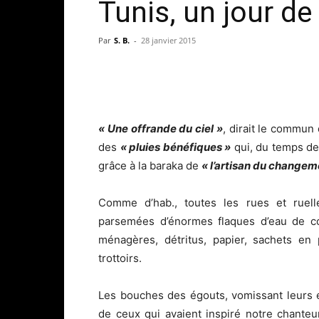
Tunis, un jour de 
Par
S. B.
-
28 janvier 2015
« Une offrande du ciel »
, dirait le commun 
des
« pluies bénéfiques »
qui, du temps de 
grâce à la baraka de
« l’artisan du changem
Comme d’hab., toutes les rues et ruel
parsemées d’énormes flaques d’eau de co
ménagères, détritus, papier, sachets en
trottoirs.
Les bouches des égouts, vomissant leurs e
de ceux qui avaient inspiré notre chante