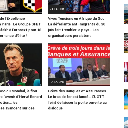
- A LA UNE
de l’Excellence
Vives Tensions en Afrique du Sud :
à Paris : Le Groupe SFBT
La déferlante anti-migrants du 30
hfakh à Euronext pour 18
juin fait trembler le pays… Les
rnance d’élite !
organisateurs persistent
- A LA UNE
sco du Mondial, le flou
Grève des Banques et Assurances…
e l’avenir d’Hervé Renard
Le bras de fer est lancé… L’UGTT
ection… les
feint de laisser la porte ouverte au
es avancent sur des
dialogue