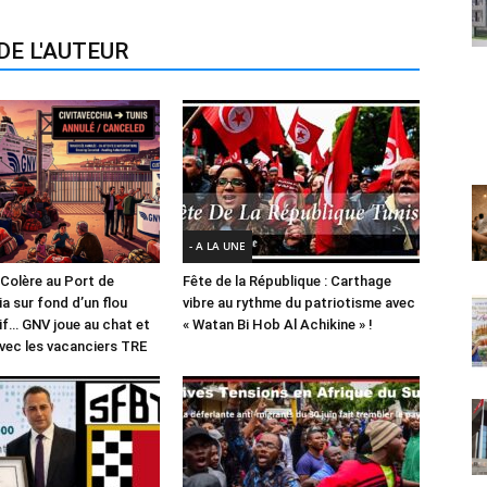
DE L'AUTEUR
- A LA UNE
la Colère au Port de
Fête de la République : Carthage
a sur fond d’un flou
vibre au rythme du patriotisme avec
if… GNV joue au chat et
« Watan Bi Hob Al Achikine » !
 avec les vacanciers TRE