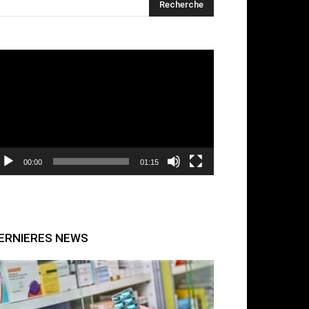
cteur
déo
00:00
01:15
ERNIERES NEWS