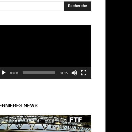
cteur
déo
00:00
01:15
ERNIERES NEWS