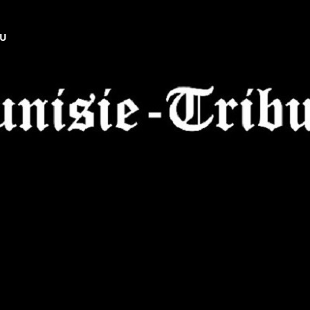
NU
Tunisie