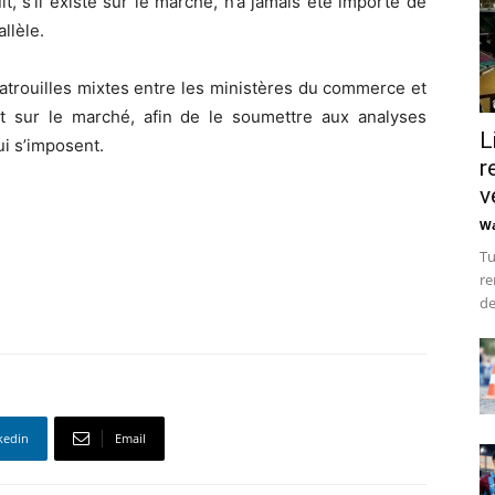
, s’il existe sur le marché, n’a jamais été importé de
allèle.
patrouilles mixtes entre les ministères du commerce et
t sur le marché, afin de le soumettre aux analyses
L
i s’imposent.
r
v
Wa
Tu
re
de
kedin
Email