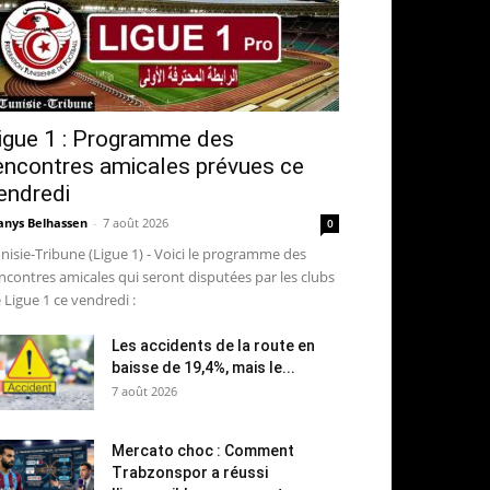
igue 1 : Programme des
encontres amicales prévues ce
endredi
nys Belhassen
-
7 août 2026
0
nisie-Tribune (Ligue 1) - Voici le programme des
ncontres amicales qui seront disputées par les clubs
 Ligue 1 ce vendredi :
Les accidents de la route en
baisse de 19,4%, mais le...
7 août 2026
Mercato choc : Comment
Trabzonspor a réussi