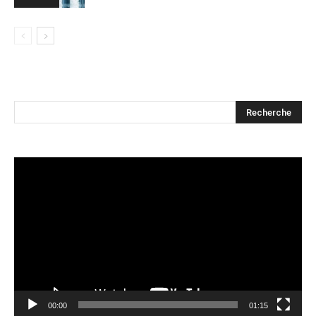
Lecteur
vidéo
00:00
01:15