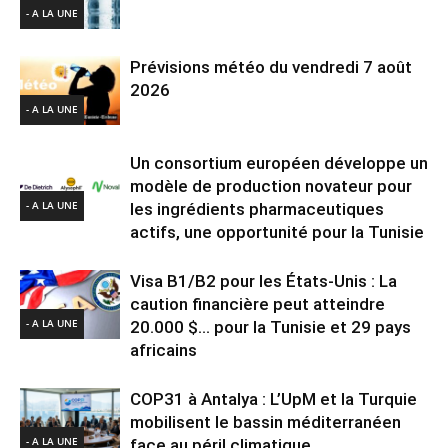
- A LA UNE
Prévisions météo du vendredi 7 août
2026
- A LA UNE
Un consortium européen développe un
modèle de production novateur pour
- A LA UNE
les ingrédients pharmaceutiques
actifs, une opportunité pour la Tunisie
Visa B1/B2 pour les États-Unis : La
caution financière peut atteindre
- A LA UNE
20.000 $… pour la Tunisie et 29 pays
africains
COP31 à Antalya : L’UpM et la Turquie
mobilisent le bassin méditerranéen
- A LA UNE
face au péril climatique