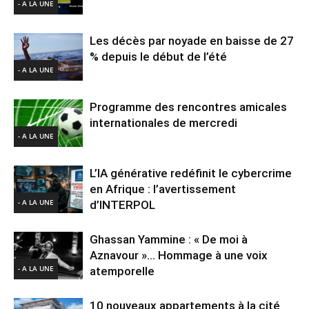
- A LA UNE
Les décès par noyade en baisse de 27
% depuis le début de l’été
- A LA UNE
Programme des rencontres amicales
internationales de mercredi
- A LA UNE
L’IA générative redéfinit le cybercrime
en Afrique : l’avertissement
- A LA UNE
d’INTERPOL
Ghassan Yammine : « De moi à
Aznavour »… Hommage à une voix
- A LA UNE
atemporelle
10 nouveaux appartements à la cité