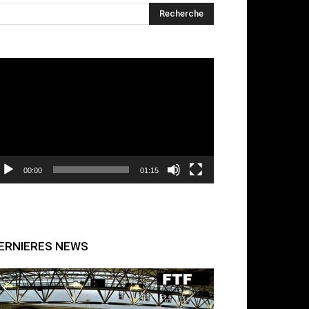
cteur
déo
00:00
01:15
ERNIERES NEWS