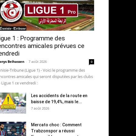
igue 1 : Programme des
encontres amicales prévues ce
endredi
nys Belhassen
-
7 août 2026
0
nisie-Tribune (Ligue 1) - Voici le programme des
ncontres amicales qui seront disputées par les clubs
 Ligue 1 ce vendredi :
Les accidents de la route en
baisse de 19,4%, mais le...
7 août 2026
Mercato choc : Comment
Trabzonspor a réussi