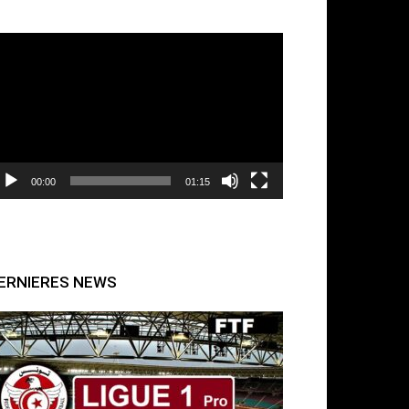
cteur
déo
00:00
01:15
ERNIERES NEWS