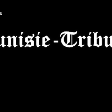
NU
Tunisie