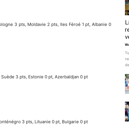
L
ogne 3 pts, Moldavie 2 pts, Iles Féroé 1 pt, Albanie 0
r
v
Wa
Tu
re
de
 Suède 3 pts, Estonie 0 pt, Azerbaïdjan 0 pt
nténégro 3 pts, Lituanie 0 pt, Bulgarie 0 pt