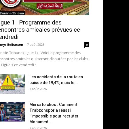
igue 1 : Programme des
encontres amicales prévues ce
endredi
nys Belhassen
-
7 août 2026
0
nisie-Tribune (Ligue 1) - Voici le programme des
ncontres amicales qui seront disputées par les clubs
 Ligue 1 ce vendredi :
Les accidents de la route en
baisse de 19,4%, mais le...
7 août 2026
Mercato choc : Comment
Trabzonspor a réussi
l’impossible pour recruter
Mohamed...
7 août 2026