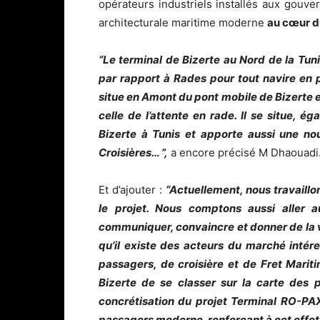
opérateurs industriels installés aux gouve
architecturale maritime moderne
au cœur d
“Le terminal de Bizerte au Nord de la Tun
par rapport à Rades pour tout navire en p
situe en Amont du pont mobile de Bizerte et 
celle de l’attente en rade. Il se situe, ég
Bizerte à Tunis et apporte aussi une no
Croisières… ”,
a encore précisé M Dhaouadi
Et d’ajouter :
“Actuellement, nous travaillo
le projet. Nous comptons aussi aller
communiquer, convaincre et donner de la vi
qu’il existe des acteurs du marché intér
passagers, de croisière et de Fret Marit
Bizerte de se classer sur la carte des 
concrétisation du projet Terminal RO-PAX
passagers moderne, renforçant à cet effet l