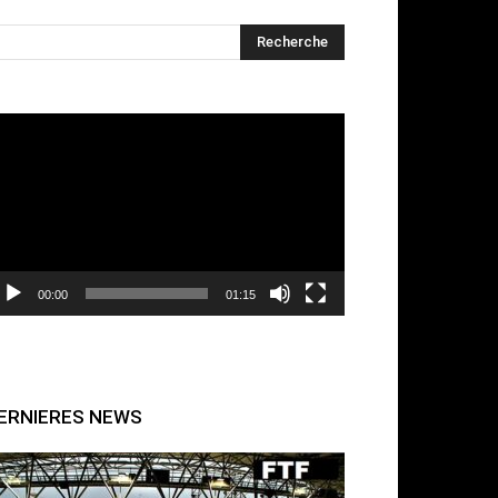
cteur
déo
00:00
01:15
ERNIERES NEWS