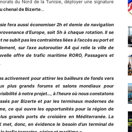
rnorats du Nord de la Tunisie, déployer une signature
u chenal de Bizerte
…
isie fera aussi économiser 2h et demie de navigation
rovenance d’Europe, soit 5h à chaque rotation. Il se
ne subit pas les contraintes liées à l’accès au port et
alement, sur l’axe autoroutier A4 qui relie la ville de
uvelle offre de trafic maritime RORO, Passagers et
.
ns activement pour attirer les bailleurs de fonds vers
 aux plus grands forums et salons mondiaux pour
sibilité à notre projet…, à l’heure où nous constatons
essés par Bizerte et par les terminaux modernes de
ime, ce qui ouvre les opportunités pour la région de
plus grands ports de croisière en Méditerranée. La
 met, donc, en évidence le besoin d’un terminal de
e trafic terrestre, aérien et maritime ».