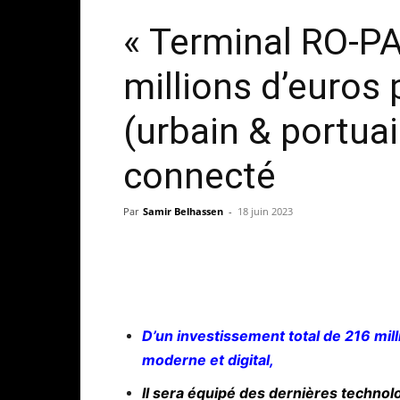
« Terminal RO-PA
millions d’euros 
(urbain & portua
connecté
Par
Samir Belhassen
-
18 juin 2023
D’un investissement total de 216 mil
moderne et digital,
Il sera équipé des dernières technolo