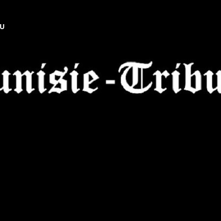
NU
Tunisie