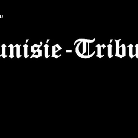
NU
Tunisie