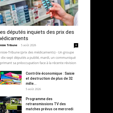
es députés inquiets des prix des
édicaments
nisie Tribune
-
5 août 2026
0
nisie-Tribune (prix des médicaments) - Un groupe
 dix-sept députés a publié, mardi, un communiqué
primant sa préoccupation face à la récente révision
Contrôle économique : Saisie
et destruction de plus de 32
mille...
5 août 2026
Programme des
retransmissions TV des
matches prévus ce mercredi