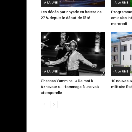
- A LA UNE
- A LA UNE
Les décès par noyade en baisse de
Programme 
27 % depuis le début de l’été
amicales in
mercredi
- A LA UNE
- A LA UNE
Ghassan Yammine : « De moi à
10 nouveaux
Aznavour »… Hommage à une voix
militaire R
atemporelle