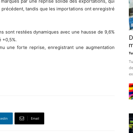
marqués par une reprise solide des exportations, qui
précédent, tandis que les importations ont enregistré
ions sont restées dynamiques avec une hausse de 9,6%
D
é +0,5%.
m
nnu une forte reprise, enregistrant une augmentation
Tu
Tu
de
ex
kedin
Email