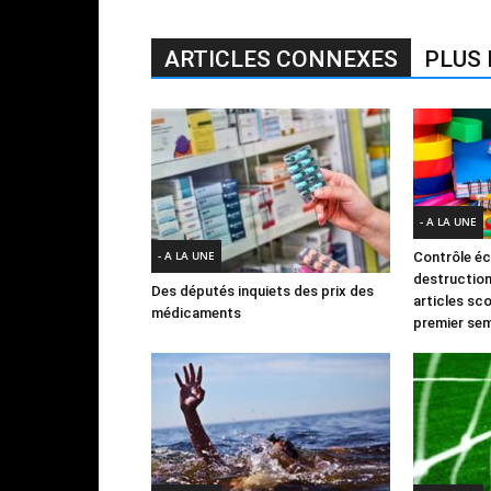
ARTICLES CONNEXES
PLUS 
- A LA UNE
- A LA UNE
Contrôle éc
destruction 
Des députés inquiets des prix des
articles sco
médicaments
premier se