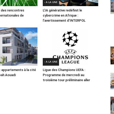
- A LA UNE
des rencontres
L’IA générative redéfinit le
ternationales de
cybercrime en Afrique :
l’avertissement d’INTERPOL
- A LA UNE
 appartements à la cité
Ligue des Champions UEFA :
abah Aouadi
Programme de mercredi au
troisième tour préliminaire aller