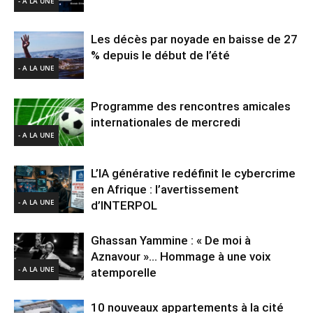
- A LA UNE
Les décès par noyade en baisse de 27
% depuis le début de l’été
- A LA UNE
Programme des rencontres amicales
internationales de mercredi
- A LA UNE
L’IA générative redéfinit le cybercrime
en Afrique : l’avertissement
- A LA UNE
d’INTERPOL
Ghassan Yammine : « De moi à
Aznavour »… Hommage à une voix
- A LA UNE
atemporelle
10 nouveaux appartements à la cité