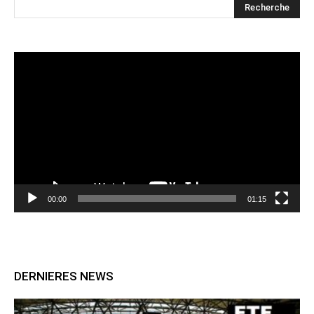
Lecteur
vidéo
00:00
01:15
DERNIERES NEWS