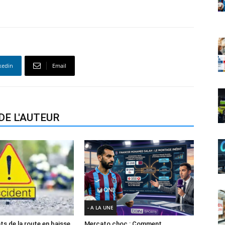
kedin
Email
DE L'AUTEUR
- A LA UNE
ts de la route en baisse
Mercato choc : Comment