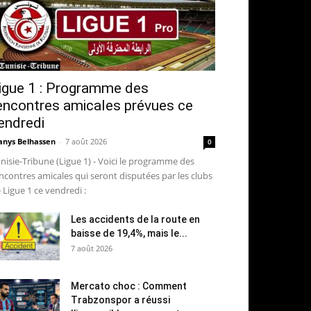
igue 1 : Programme des
encontres amicales prévues ce
endredi
nys Belhassen
-
7 août 2026
0
nisie-Tribune (Ligue 1) - Voici le programme des
ncontres amicales qui seront disputées par les clubs
 Ligue 1 ce vendredi :
Les accidents de la route en
baisse de 19,4%, mais le...
7 août 2026
Mercato choc : Comment
Trabzonspor a réussi