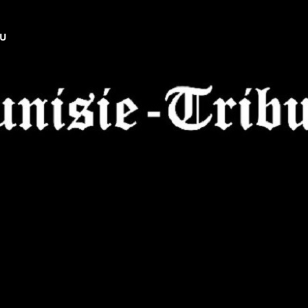
NU
Tunisie