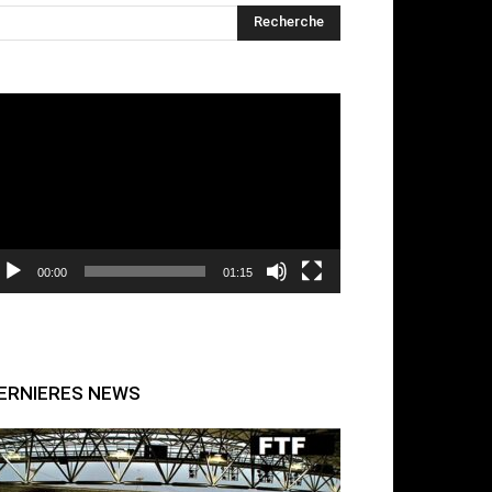
cteur
déo
00:00
01:15
ERNIERES NEWS