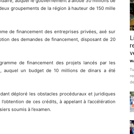
lidaire, auquel le gouvernement a alloué 30 millions de
 deux groupements de la région à hauteur de 150 mille
mme de financement des entreprises privées, axé sur
L
eption des demandes de financement, disposant de 20
r
v
Wa
gramme de financement des projets lancés par les
Tu
é, auquel un budget de 10 millions de dinars a été
re
de
ndant déploré les obstacles procéduraux et juridiques
l’obtention de ces crédits, à appelant à l’accélération
siers soumis à l’examen.