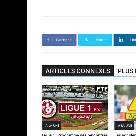
Facebook
Twitter
Lin
ARTICLES CONNEXES
PLUS 
- A LA UNE
- A LA UNE
Ligue 1 : Programme des rencontres
Les acciden