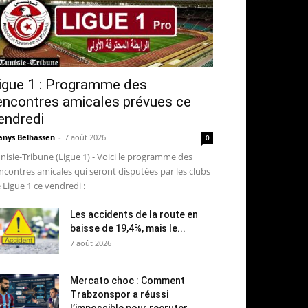
igue 1 : Programme des
encontres amicales prévues ce
endredi
nys Belhassen
-
7 août 2026
0
nisie-Tribune (Ligue 1) - Voici le programme des
ncontres amicales qui seront disputées par les clubs
 Ligue 1 ce vendredi :
Les accidents de la route en
baisse de 19,4%, mais le...
7 août 2026
Mercato choc : Comment
Trabzonspor a réussi
l’impossible pour recruter