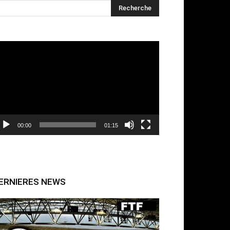
cteur
déo
00:00
01:15
ERNIERES NEWS