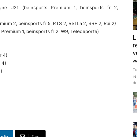
ne U21 (beinsports Premium 1, beinsports fr 2,
ium 2, beinsports fr 5, RTS 2, RSI La 2, SRF 2, Rai 2)
Premium 1, beinsports fr 2, W9, Teledeporte)
L
r
v
r 4)
Wa
 4)
Tu
)
re
de
kedin
Email