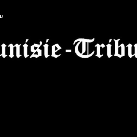
NU
Tunisie