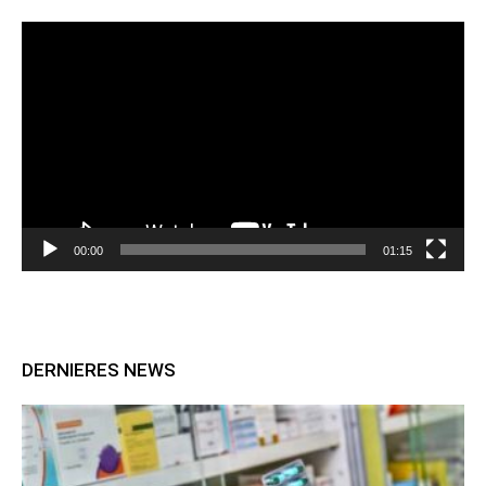
Lecteur
vidéo
00:00
01:15
DERNIERES NEWS