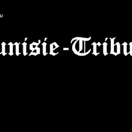
NU
Tunisie