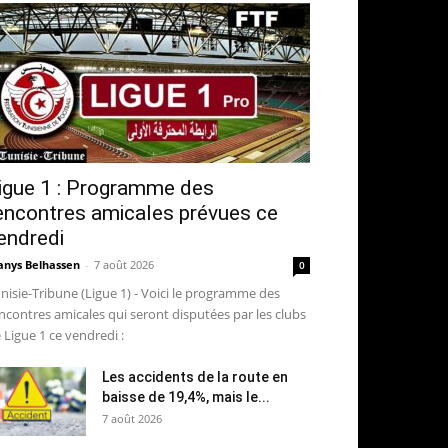
igue 1 : Programme des
encontres amicales prévues ce
endredi
nys Belhassen
-
7 août 2026
0
nisie-Tribune (Ligue 1) - Voici le programme des
ncontres amicales qui seront disputées par les clubs
 Ligue 1 ce vendredi :
Les accidents de la route en
baisse de 19,4%, mais le...
7 août 2026