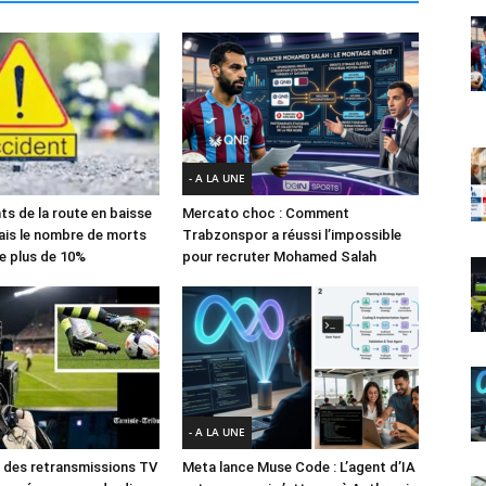
- A LA UNE
ts de la route en baisse
Mercato choc : Comment
ais le nombre de morts
Trabzonspor a réussi l’impossible
e plus de 10%
pour recruter Mohamed Salah
- A LA UNE
des retransmissions TV
Meta lance Muse Code : L’agent d’IA