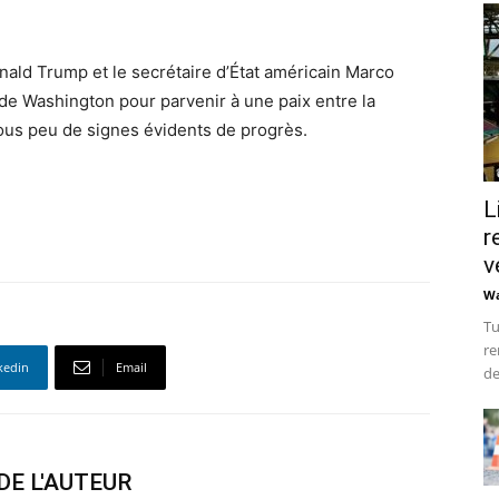
nald Trump et le secrétaire d’État américain Marco
de Washington pour parvenir à une paix entre la
 sous peu de signes évidents de progrès.
L
r
v
Wa
Tu
re
kedin
Email
de
DE L'AUTEUR