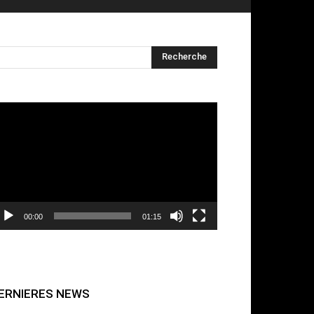
cteur
déo
00:00
01:15
ERNIERES NEWS