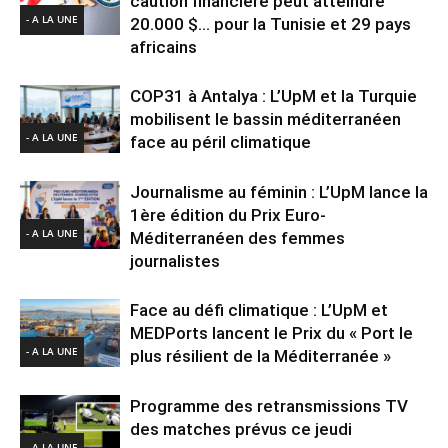
caution financière peut atteindre
- A LA UNE
20.000 $… pour la Tunisie et 29 pays
africains
COP31 à Antalya : L’UpM et la Turquie
mobilisent le bassin méditerranéen
- A LA UNE
face au péril climatique
Journalisme au féminin : L’UpM lance la
1ère édition du Prix Euro-
- A LA UNE
Méditerranéen des femmes
journalistes
Face au défi climatique : L’UpM et
MEDPorts lancent le Prix du « Port le
- A LA UNE
plus résilient de la Méditerranée »
Programme des retransmissions TV
des matches prévus ce jeudi
- A LA UNE