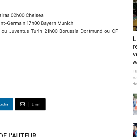
lmeiras 02h00 Chelsea
aint-Germain 17h00 Bayern Munich
id ou Juventus Turin 21h00 Borussia Dortmund ou CF
L
r
v
Wa
Tu
re
de
kedin
Email
DE L'AUTEUR