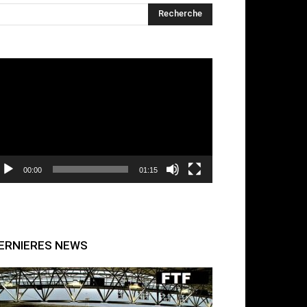
cteur
déo
00:00
01:15
ERNIERES NEWS