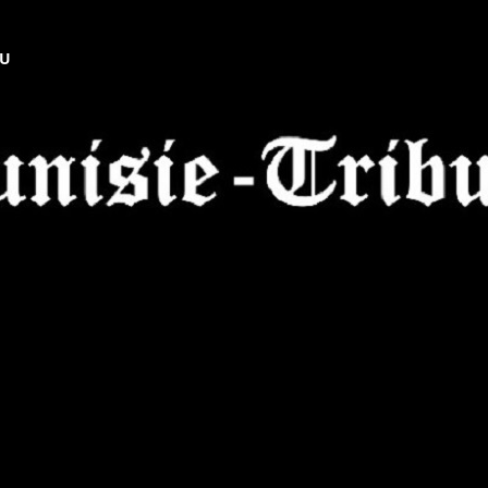
NU
Tunisie