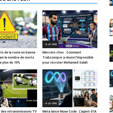
- A LA UNE
ts de la route en baisse
Mercato choc : Comment
ais le nombre de morts
Trabzonspor a réussi l’impossible
e plus de 10%
pour recruter Mohamed Salah
- A LA UNE
des retransmissions TV
Meta lance Muse Code : L’agent d’IA