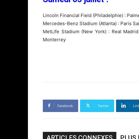
Lincoln Financial Field (Philadelphie) : Pa
Mercedes-Benz Stadium (Atlanta) : Paris S
MetLife Stadium​ (New York) : Real Madr
Monterrey
Facebook
Twitter
Lin
ARTICLES CONNEXES
PLUS 