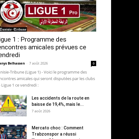
igue 1 : Programme des
encontres amicales prévues ce
endredi
nys Belhassen
-
7 août 2026
0
nisie-Tribune (Ligue 1) - Voici le programme des
ncontres amicales qui seront disputées par les clubs
 Ligue 1 ce vendredi :
Les accidents de la route en
baisse de 19,4%, mais le...
7 août 2026
Mercato choc : Comment
Trabzonspor a réussi