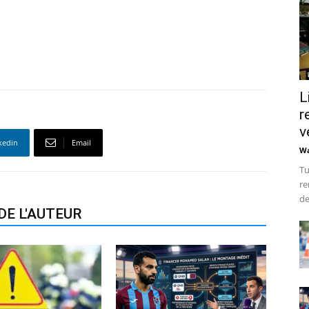
L
r
v
kedin
Email
Wa
Tu
re
de
DE L'AUTEUR