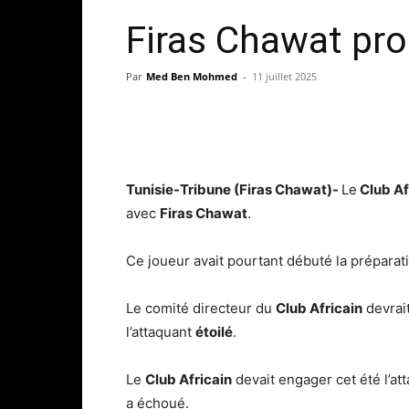
Firas Chawat pro
Par
Med Ben Mohmed
-
11 juillet 2025
Tunisie-Tribune (Firas Chawat)-
Le
Club Af
avec
Firas Chawat
.
Ce joueur avait pourtant débuté la préparati
Le comité directeur du
Club Africain
devrait
l’attaquant
étoilé
.
Le
Club Africain
devait engager cet été l’a
a échoué.