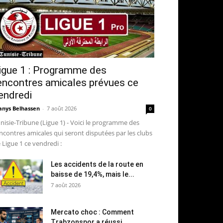
igue 1 : Programme des
encontres amicales prévues ce
endredi
nys Belhassen
-
7 août 2026
0
nisie-Tribune (Ligue 1) - Voici le programme des
ncontres amicales qui seront disputées par les clubs
 Ligue 1 ce vendredi :
Les accidents de la route en
baisse de 19,4%, mais le...
7 août 2026
Mercato choc : Comment
Trabzonspor a réussi