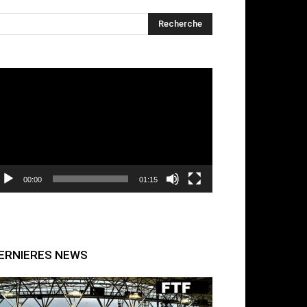
cteur
déo
00:00
01:15
ERNIERES NEWS