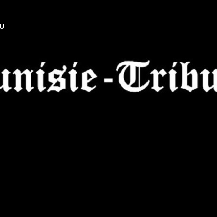
NU
Tunisie