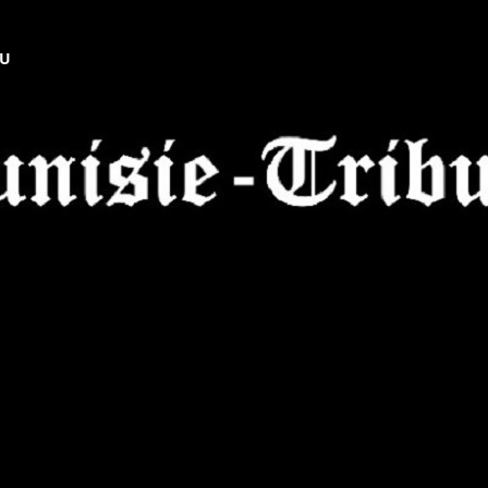
NU
Tunisie