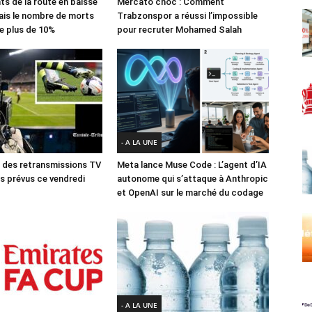
ts de la route en baisse
Mercato choc : Comment
ais le nombre de morts
Trabzonspor a réussi l’impossible
e plus de 10%
pour recruter Mohamed Salah
- A LA UNE
des retransmissions TV
Meta lance Muse Code : L’agent d’IA
 prévus ce vendredi
autonome qui s’attaque à Anthropic
et OpenAI sur le marché du codage
- A LA UNE