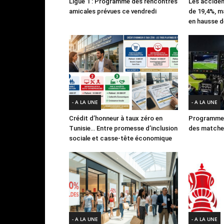
Ligue 1 : Programme des rencontres
Les acciden
amicales prévues ce vendredi
de 19,4%, m
en hausse d
- A LA UNE
- A LA UNE
Crédit d’honneur à taux zéro en
Programme 
Tunisie… Entre promesse d’inclusion
des matches
sociale et casse-tête économique
- A LA UNE
- A LA UNE