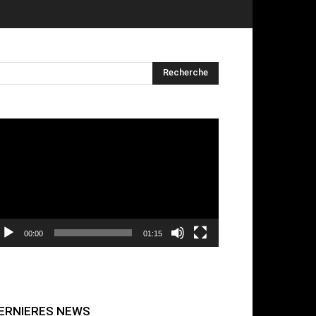
cteur
déo
00:00
01:15
ERNIERES NEWS