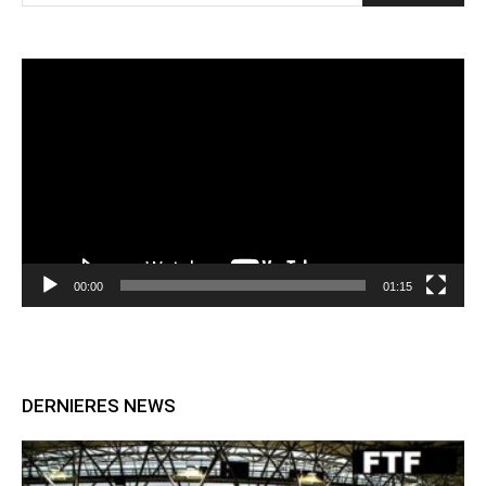
Lecteur
vidéo
00:00
01:15
DERNIERES NEWS