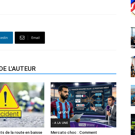
kedin
Email
DE L'AUTEUR
- A LA UNE
ts de la route en baisse
Mercato choc : Comment