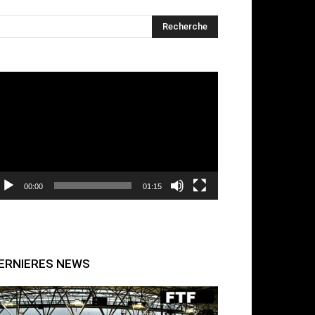
cteur
déo
00:00
01:15
ERNIERES NEWS