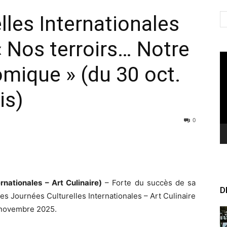
lles Internationales
 « Nos terroirs… Notre
Le
omique » (du 30 oct.
vi
is)
0
rnationales – Art Culinaire)
– Forte du succès de sa
D
es Journées Culturelles Internationales – Art Culinaire
r novembre 2025.