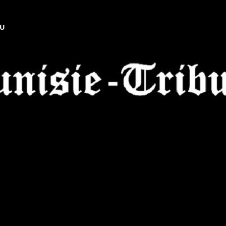
NU
Tunisie