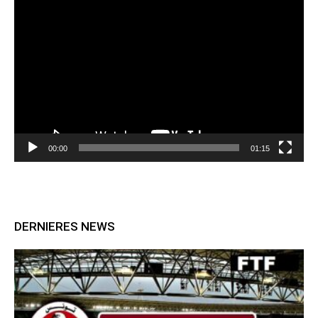
Lecteur
vidéo
00:00
01:15
DERNIERES NEWS